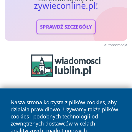
zywieconline.pl!
SPRAWDŹ SZCZEGÓŁY
autopromocja
Nasza strona korzysta z plików cookies, aby
działała prawidłowo. Używamy także plików
cookies i podobnych technologii od
zewnętrznych dostawców w celach
Copyright © 2026 zywieconline.pl Wszystkie prawa
analitycznych, marketingowych i
zastrzeżone.