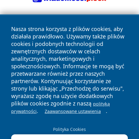
Nasza strona korzysta z plików cookies, aby
działała prawidłowo. Używamy także plików
cookies i podobnych technologii od
zewnętrznych dostawców w celach
Copyright © 2026 zywieconline.pl Wszystkie prawa
analitycznych, marketingowych i
zastrzeżone.
społecznościowych. Informacje te mogą być
przetwarzane również przez naszych
partnerów. Kontynuując korzystanie ze
Polityka
Polityka
News
Autorzy
strony lub klikając „Przechodzę do serwisu",
Prywatności
Cookies
wyrażasz zgodę na użycie dodatkowych
plików cookies zgodnie z naszą
polityką
.
.
prywatności
Zaawansowane ustawienia
Polityka Cookies