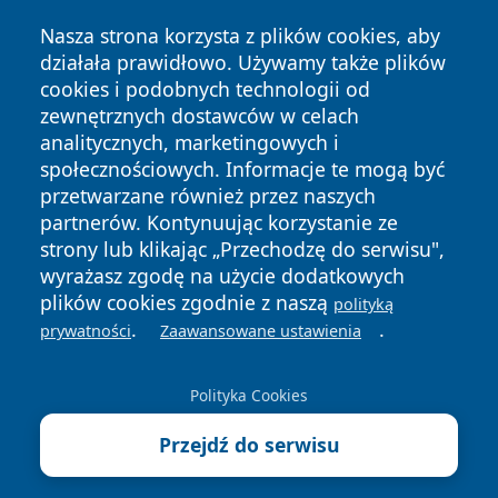
Nasza strona korzysta z plików cookies, aby
działała prawidłowo. Używamy także plików
cookies i podobnych technologii od
zewnętrznych dostawców w celach
analitycznych, marketingowych i
społecznościowych. Informacje te mogą być
Copyright © 2026 zywieconline.pl Wszystkie prawa
zastrzeżone.
przetwarzane również przez naszych
partnerów. Kontynuując korzystanie ze
strony lub klikając „Przechodzę do serwisu",
Polityka
Polityka
wyrażasz zgodę na użycie dodatkowych
News
Autorzy
Prywatności
Cookies
plików cookies zgodnie z naszą
polityką
.
.
prywatności
Zaawansowane ustawienia
Polityka Cookies
Przejdź do serwisu