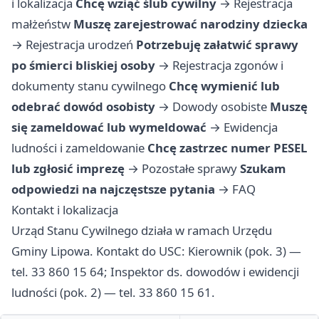
i lokalizacja
Chcę wziąć ślub cywilny
→
Rejestracja
małżeństw
Muszę zarejestrować narodziny dziecka
→
Rejestracja urodzeń
Potrzebuję załatwić sprawy
po śmierci bliskiej osoby
→
Rejestracja zgonów i
dokumenty stanu cywilnego
Chcę wymienić lub
odebrać dowód osobisty
→
Dowody osobiste
Muszę
się zameldować lub wymeldować
→
Ewidencja
ludności i zameldowanie
Chcę zastrzec numer PESEL
lub zgłosić imprezę
→
Pozostałe sprawy
Szukam
odpowiedzi na najczęstsze pytania
→
FAQ
Kontakt i lokalizacja
Urząd Stanu Cywilnego działa w ramach Urzędu
Gminy Lipowa. Kontakt do USC: Kierownik (pok. 3) —
tel. 33 860 15 64; Inspektor ds. dowodów i ewidencji
ludności (pok. 2) — tel. 33 860 15 61.