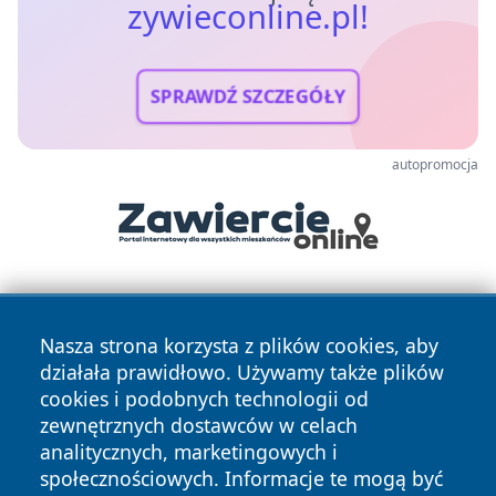
zywieconline.pl!
SPRAWDŹ SZCZEGÓŁY
autopromocja
Nasza strona korzysta z plików cookies, aby
działała prawidłowo. Używamy także plików
cookies i podobnych technologii od
zewnętrznych dostawców w celach
Copyright © 2026 zywieconline.pl Wszystkie prawa
analitycznych, marketingowych i
zastrzeżone.
społecznościowych. Informacje te mogą być