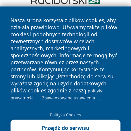
Nasza strona korzysta z plików cookies, aby
działała prawidłowo. Używamy także plików
cookies i podobnych technologii od
zewnętrznych dostawców w celach
analitycznych, marketingowych i
Copyright © 2026 zywieconline.pl Wszystkie prawa
społecznościowych. Informacje te mogą być
zastrzeżone.
przetwarzane również przez naszych
partnerów. Kontynuując korzystanie ze
strony lub klikając „Przechodzę do serwisu",
Polityka
Polityka
News
Autorzy
wyrażasz zgodę na użycie dodatkowych
Prywatności
Cookies
plików cookies zgodnie z naszą
polityką
.
.
prywatności
Zaawansowane ustawienia
Polityka Cookies
Przejdź do serwisu