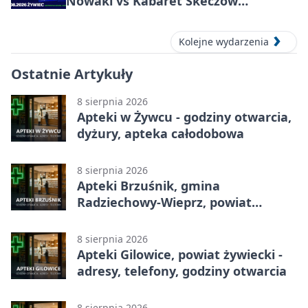
Nowaki vs Kabaret Skeczów
Męczących w Żywcu
Kolejne wydarzenia
Ostatnie Artykuły
8 sierpnia 2026
Apteki w Żywcu - godziny otwarcia,
dyżury, apteka całodobowa
8 sierpnia 2026
Apteki Brzuśnik, gmina
Radziechowy-Wieprz, powiat
żywiecki - adresy, telefony, godziny
otwarcia
8 sierpnia 2026
Apteki Gilowice, powiat żywiecki -
adresy, telefony, godziny otwarcia
8 sierpnia 2026