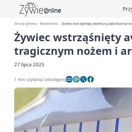
Prz
Strona główna
Wiadomości
Żywiec wstrząśnięty awanturą zakończoną tr
Żywiec wstrząśnięty 
tragicznym nożem i a
27 lipca 2025
1 min czytania
Udostępnij