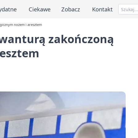
ydatne
Ciekawe
Zobacz
Kontakt
agicznym nożem i aresztem
awanturą zakończoną
resztem