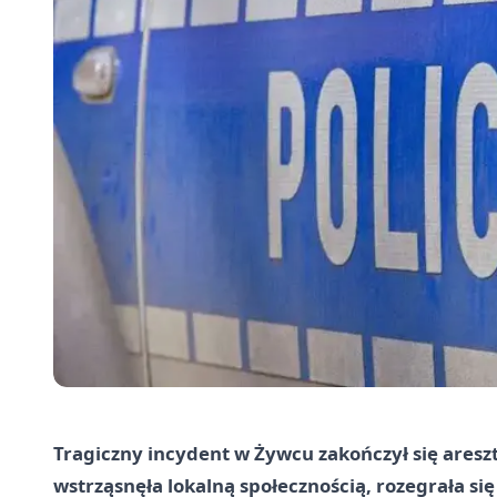
Tragiczny incydent w Żywcu zakończył się ares
wstrząsnęła lokalną społecznością, rozegrała s