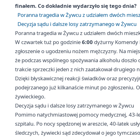
finałem. Co dokładnie wydarzyło się tego dnia?
Poranna tragedia w Żywcu z udziałem dwóch mies
Decyzja sądu i dalsze losy zatrzymanego w Żywcu
Poranna tragedia w Żywcu z udziałem dwóch miesz
W czwartek tuż po godzinie
6:00
dyżurny Komendy P
zgłoszenie o ugodzeniu nożem mężczyzny. Na miejsc
że podczas wspólnego spożywania alkoholu doszło
trakcie sprzeczki jeden z nich zaatakował drugiego 
Dzięki błyskawicznej reakcji świadków oraz precyzyj
podejrzanego już kilkanaście minut po zgłoszeniu. O
żywieckiego.
Decyzja sądu i dalsze losy zatrzymanego w Żywcu
Pomimo natychmiastowej pomocy medycznej, 43-let
szpitalu. Po nocy spędzonej w areszcie, 40-latek us
śledczych, żywiecki sąd zdecydował o jego tymczas