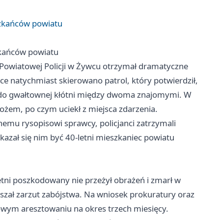
zkańców powiatu
kańców powiatu
owiatowej Policji w Żywcu otrzymał dramatyczne
e natychmiast skierowano patrol, który potwierdził,
 do gwałtownej kłótni między dwoma znajomymi. W
nożem, po czym uciekł z miejsca zdarzenia.
nemu rysopisowi sprawcy, policjanci zatrzymali
kazał się nim być 40-letni mieszkaniec powiatu
ni poszkodowany nie przeżył obrażeń i zmarł w
łyszał zarzut zabójstwa. Na wniosek prokuratury oraz
owym aresztowaniu na okres trzech miesięcy.