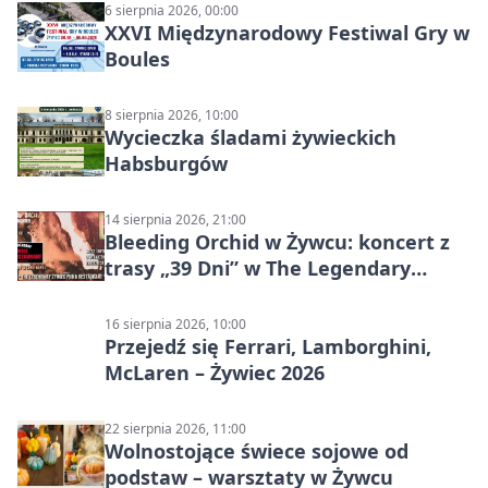
6 sierpnia 2026, 00:00
XXVI Międzynarodowy Festiwal Gry w
Boules
8 sierpnia 2026, 10:00
Wycieczka śladami żywieckich
Habsburgów
14 sierpnia 2026, 21:00
Bleeding Orchid w Żywcu: koncert z
trasy „39 Dni” w The Legendary
Żywiec Pub & Restaurant
16 sierpnia 2026, 10:00
Przejedź się Ferrari, Lamborghini,
McLaren – Żywiec 2026
22 sierpnia 2026, 11:00
Wolnostojące świece sojowe od
podstaw – warsztaty w Żywcu