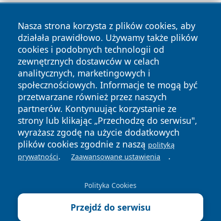
Nasza strona korzysta z plików cookies, aby
działała prawidłowo. Używamy także plików
cookies i podobnych technologii od
zewnętrznych dostawców w celach
analitycznych, marketingowych i
Copyright © 2026 zywieconline.pl Wszystkie prawa
społecznościowych. Informacje te mogą być
zastrzeżone.
przetwarzane również przez naszych
partnerów. Kontynuując korzystanie ze
strony lub klikając „Przechodzę do serwisu",
Polityka
Polityka
News
Autorzy
wyrażasz zgodę na użycie dodatkowych
Prywatności
Cookies
plików cookies zgodnie z naszą
polityką
.
.
prywatności
Zaawansowane ustawienia
Polityka Cookies
Przejdź do serwisu