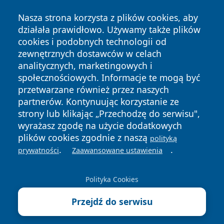
Nasza strona korzysta z plików cookies, aby
działała prawidłowo. Używamy także plików
cookies i podobnych technologii od
zewnętrznych dostawców w celach
Copyright © 2026 zywieconline.pl Wszystkie prawa
analitycznych, marketingowych i
zastrzeżone.
społecznościowych. Informacje te mogą być
przetwarzane również przez naszych
partnerów. Kontynuując korzystanie ze
Polityka
Polityka
News
Autorzy
strony lub klikając „Przechodzę do serwisu",
Prywatności
Cookies
wyrażasz zgodę na użycie dodatkowych
plików cookies zgodnie z naszą
polityką
.
.
prywatności
Zaawansowane ustawienia
Polityka Cookies
Przejdź do serwisu