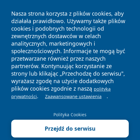
Nasza strona korzysta z plików cookies, aby
działała prawidłowo. Używamy także plików
cookies i podobnych technologii od
zewnętrznych dostawców w celach
Copyright © 2026 zywieconline.pl Wszystkie prawa
analitycznych, marketingowych i
zastrzeżone.
społecznościowych. Informacje te mogą być
przetwarzane również przez naszych
partnerów. Kontynuując korzystanie ze
Polityka
Polityka
News
Autorzy
strony lub klikając „Przechodzę do serwisu",
Prywatności
Cookies
wyrażasz zgodę na użycie dodatkowych
plików cookies zgodnie z naszą
polityką
.
.
prywatności
Zaawansowane ustawienia
Polityka Cookies
Przejdź do serwisu