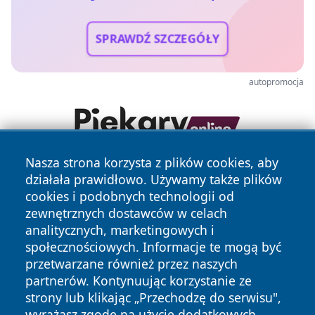
SPRAWDŹ SZCZEGÓŁY
autopromocja
Nasza strona korzysta z plików cookies, aby
działała prawidłowo. Używamy także plików
cookies i podobnych technologii od
zewnętrznych dostawców w celach
analitycznych, marketingowych i
społecznościowych. Informacje te mogą być
Copyright © 2026 zywieconline.pl Wszystkie prawa
przetwarzane również przez naszych
zastrzeżone.
partnerów. Kontynuując korzystanie ze
strony lub klikając „Przechodzę do serwisu",
wyrażasz zgodę na użycie dodatkowych