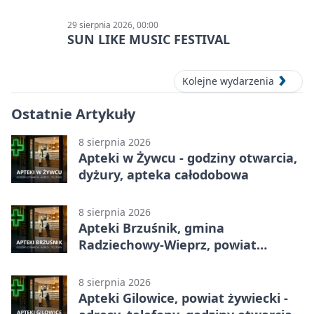
Męczących w Żywcu
29 sierpnia 2026, 00:00
SUN LIKE MUSIC FESTIVAL
Kolejne wydarzenia
Ostatnie Artykuły
8 sierpnia 2026
Apteki w Żywcu - godziny otwarcia,
dyżury, apteka całodobowa
8 sierpnia 2026
Apteki Brzuśnik, gmina
Radziechowy-Wieprz, powiat
żywiecki - adresy, telefony, godziny
otwarcia
8 sierpnia 2026
Apteki Gilowice, powiat żywiecki -