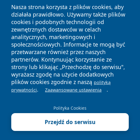
Nasza strona korzysta z plików cookies, aby
działała prawidłowo. Używamy także plików
cookies i podobnych technologii od
zewnętrznych dostawców w celach
analitycznych, marketingowych i
społecznościowych. Informacje te mogą być
Copyright © 2026 zywieconline.pl Wszystkie prawa
zastrzeżone.
przetwarzane również przez naszych
partnerów. Kontynuując korzystanie ze
strony lub klikając „Przechodzę do serwisu",
Polityka
Polityka
wyrażasz zgodę na użycie dodatkowych
News
Autorzy
Prywatności
Cookies
plików cookies zgodnie z naszą
polityką
.
.
prywatności
Zaawansowane ustawienia
Polityka Cookies
Przejdź do serwisu