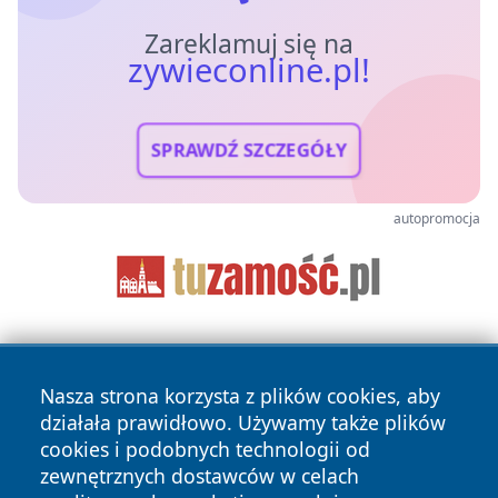
Zareklamuj się na
zywieconline.pl!
SPRAWDŹ SZCZEGÓŁY
autopromocja
Nasza strona korzysta z plików cookies, aby
działała prawidłowo. Używamy także plików
cookies i podobnych technologii od
zewnętrznych dostawców w celach
Copyright © 2026 zywieconline.pl Wszystkie prawa