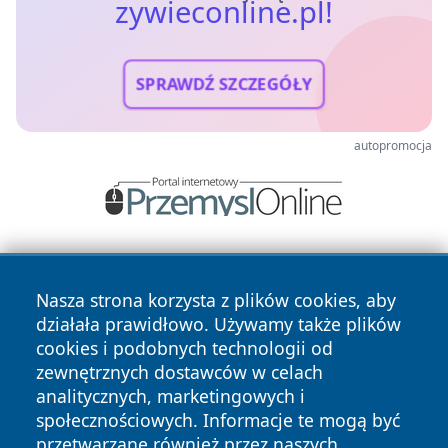
zywieconline.pl!
SPRAWDŹ SZCZEGÓŁY
autopromocja
Nasza strona korzysta z plików cookies, aby
działała prawidłowo. Używamy także plików
cookies i podobnych technologii od
zewnętrznych dostawców w celach
Copyright © 2026 zywieconline.pl Wszystkie prawa
analitycznych, marketingowych i
zastrzeżone.
społecznościowych. Informacje te mogą być
przetwarzane również przez naszych