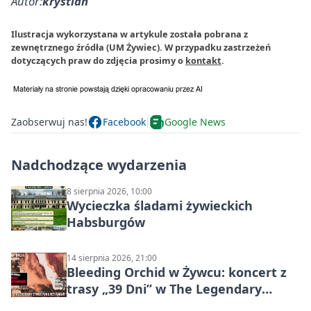
Autor:
krystian
Ilustracja wykorzystana w artykule została pobrana z
zewnętrznego źródła (UM Żywiec). W przypadku zastrzeżeń
dotyczących praw do zdjęcia prosimy o
kontakt
.
Zaobserwuj nas!
Facebook
Google News
Nadchodzące wydarzenia
8 sierpnia 2026, 10:00
Wycieczka śladami żywieckich
Habsburgów
14 sierpnia 2026, 21:00
Bleeding Orchid w Żywcu: koncert z
trasy „39 Dni” w The Legendary
Żywiec Pub & Restaurant