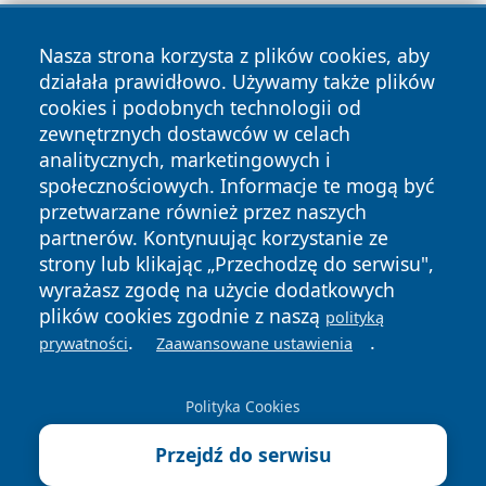
Nasza strona korzysta z plików cookies, aby
działała prawidłowo. Używamy także plików
cookies i podobnych technologii od
zewnętrznych dostawców w celach
Copyright © 2026 zywieconline.pl Wszystkie prawa
analitycznych, marketingowych i
zastrzeżone.
społecznościowych. Informacje te mogą być
przetwarzane również przez naszych
partnerów. Kontynuując korzystanie ze
Polityka
Polityka
News
Autorzy
strony lub klikając „Przechodzę do serwisu",
Prywatności
Cookies
wyrażasz zgodę na użycie dodatkowych
plików cookies zgodnie z naszą
polityką
.
.
prywatności
Zaawansowane ustawienia
Polityka Cookies
Przejdź do serwisu