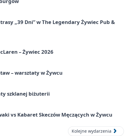
sburgów
 trasy „39 Dni” w The Legendary Żywiec Pub &
McLaren – Żywiec 2026
staw – warsztaty w Żywcu
ty szklanej biżuterii
waki vs Kabaret Skeczów Męczących w Żywcu
Kolejne wydarzenia