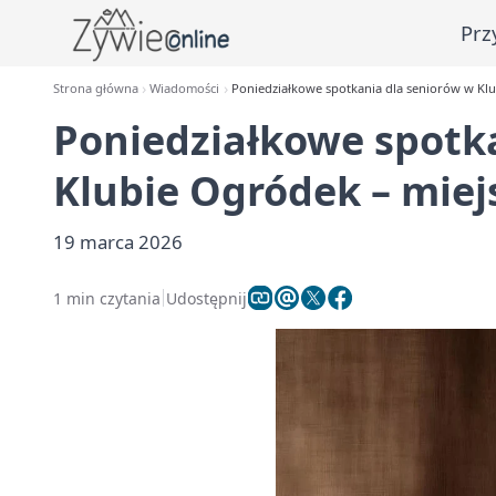
Prz
Strona główna
Wiadomości
Poniedziałkowe spotkania dla seniorów w Kl
Poniedziałkowe spotk
Klubie Ogródek – mie
19 marca 2026
1 min czytania
Udostępnij