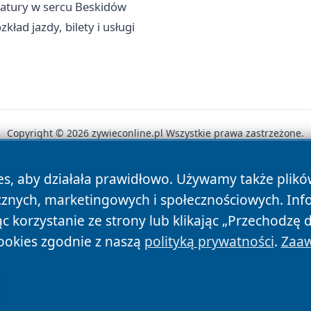
natury w sercu Beskidów
ład jazdy, bilety i usługi
Copyright © 2026 zywieconline.pl Wszystkie prawa zastrzeżone.
es, aby działała prawidłowo. Używamy także plik
News
Autorzy
Polityka Prywatności
Polityka Cookie
cznych, marketingowych i społecznościowych. Inf
 korzystanie ze strony lub klikając „Przechodzę 
ookies zgodnie z naszą
polityką prywatności
.
Zaaw