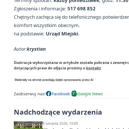
Terminy spotkań:
każdy poniedziałek
, godz.
11:30
Zgłoszenia i informacje:
517 698 852
Chętnych zachęca się do telefonicznego potwierdzen
komfort wszystkim obecnym.
na podstawie:
Urząd Miejski
.
Autor:
krystian
Ilustracja wykorzystana w artykule została pobrana z zewnętr
dotyczących praw do zdjęcia prosimy o
kontakt
.
Zaobserwuj nas!
Facebook
Google News
Nadchodzące wydarzenia
8 sierpnia 2026, 10:00