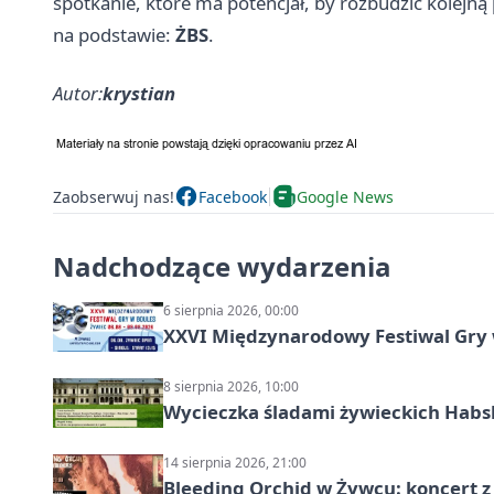
spotkanie, które ma potencjał, by rozbudzić kolejną
na podstawie:
ŻBS
.
Autor:
krystian
Zaobserwuj nas!
Facebook
Google News
Nadchodzące wydarzenia
6 sierpnia 2026, 00:00
XXVI Międzynarodowy Festiwal Gry 
8 sierpnia 2026, 10:00
Wycieczka śladami żywieckich Hab
14 sierpnia 2026, 21:00
Bleeding Orchid w Żywcu: koncert z