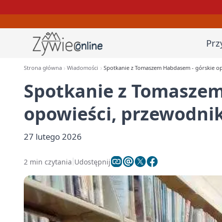
Prz
Strona główna
Wiadomości
Spotkanie z Tomaszem Habdasem - górskie op
Spotkanie z Tomaszem
opowieści, przewodnik
27 lutego 2026
2 min czytania
Udostępnij