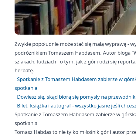
Zwykłe popołudnie może stać się małą wyprawą - wy
podróżnikiem Tomaszem Habdasem. Autor bloga “W 
szlakach, ludziach i o tym, jak z gór rodzi się report
herbatę.
Spotkanie z Tomaszem Habdasem zabierze w górską 
spotkania
Dowiesz się, skąd biorą się pomysły na przewodniki 
Bilet, książka i autograf - wszystko jasne jeśli chc
Spotkanie z Tomaszem Habdasem zabierze w górską p
spotkania
Tomasz Habdas to nie tylko miłośnik gór i autor prz