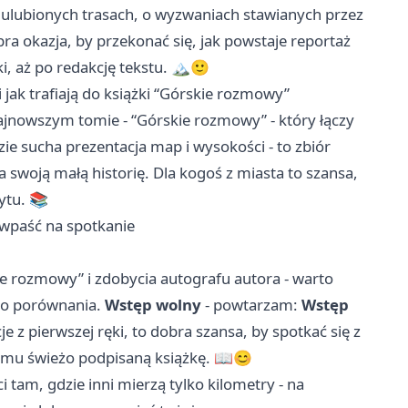
ulubionych trasach, o wyzwaniach stawianych przez
bra okazja, by przekonać się, jak powstaje reportaż
, aż po redakcję tekstu. 🏔️🙂
 jak trafiają do książki “Górskie rozmowy”
ajnowszym tomie - “Górskie rozmowy” - który łączy
zie sucha prezentacja map i wysokości - to zbiór
a swoją małą historię. Dla kogoś z miasta to szansa,
zytu. 📚
z wpaść na spotkanie
e rozmowy” i zdobycia autografu autora - warto
 do porównania.
Wstęp wolny
- powtarzam:
Wstęp
cje z pierwszej ręki, to dobra szansa, by spotkać się z
omu świeżo podpisaną książkę. 📖😊
 tam, gdzie inni mierzą tylko kilometry - na