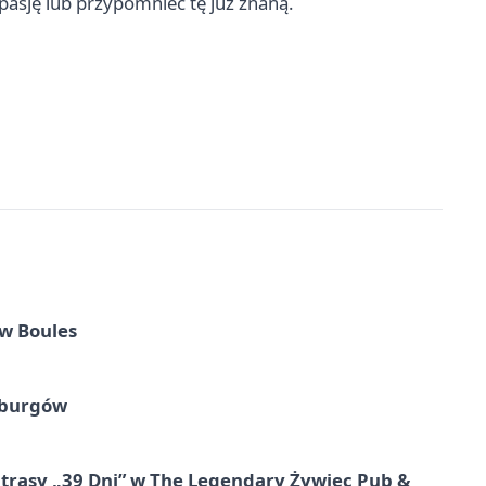
 pasję lub przypomnieć tę już znaną.
w Boules
sburgów
 trasy „39 Dni” w The Legendary Żywiec Pub &