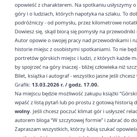
opowieść z charakterem. Na spotkaniu usłyszymy o 
góry i o ludziach, których napotyka na szlaku. To do
podróżniczy - od pomysłu, przez kilometrowe notatki
Dowiesz się, skąd biorą się pomysły na przewodniki i
Autor opowie o swojej pracy nad przewodnikami i n
historie miejsc z osobistymi spotkaniami. To nie będ
portretów górskich miejsc i ludzi, z których każde m
by spojrzeć na góry inaczej - bliżej człowieka niż szc
Bilet, książka i autograf - wszystko jasne jeśli chces
Grafik:
13.03.2026 r. / godz. 17.00.
Na miejscu będzie możliwość zakupu książki “Górski
wpaść z listą pytań lub po prostu z gotową historią
wolny
. Jeśli chcesz poczuć klimat gór i usłyszeć rela
autorem bloga “W szczytowej formie” i zabrać do d
Zapraszam wszystkich, którzy lubią szukać opowieści