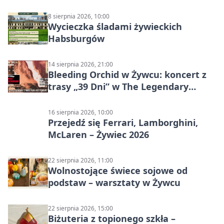
8 sierpnia 2026, 10:00
Wycieczka śladami żywieckich
Habsburgów
14 sierpnia 2026, 21:00
Bleeding Orchid w Żywcu: koncert z
trasy „39 Dni” w The Legendary
Żywiec Pub & Restaurant
16 sierpnia 2026, 10:00
Przejedź się Ferrari, Lamborghini,
McLaren – Żywiec 2026
22 sierpnia 2026, 11:00
Wolnostojące świece sojowe od
podstaw – warsztaty w Żywcu
22 sierpnia 2026, 15:00
Biżuteria z topionego szkła –