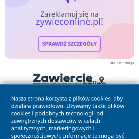
Zareklamuj się na
zywieconline.pl!
SPRAWDŹ SZCZEGÓŁY
autopromocja
Nasza strona korzysta z plików cookies, aby
działała prawidłowo. Używamy także plików
cookies i podobnych technologii od
zewnętrznych dostawców w celach
analitycznych, marketingowych i
społecznościowych. Informacje te mogą być
Copyright © 2026 zywieconline.pl Wszystkie prawa