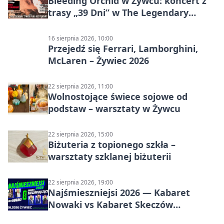
Bleeding Orchid w Żywcu: koncert z
trasy „39 Dni” w The Legendary
Żywiec Pub & Restaurant
16 sierpnia 2026, 10:00
Przejedź się Ferrari, Lamborghini,
McLaren – Żywiec 2026
22 sierpnia 2026, 11:00
Wolnostojące świece sojowe od
podstaw – warsztaty w Żywcu
22 sierpnia 2026, 15:00
Biżuteria z topionego szkła –
warsztaty szklanej biżuterii
22 sierpnia 2026, 19:00
Najśmieszniejsi 2026 — Kabaret
Nowaki vs Kabaret Skeczów
Męczących w Żywcu