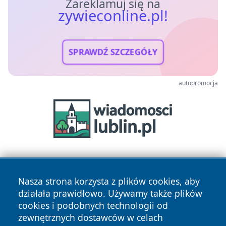
Zareklamuj się na
zywieconline.pl!
SPRAWDŹ SZCZEGÓŁY
autopromocja
Nasza strona korzysta z plików cookies, aby
działała prawidłowo. Używamy także plików
cookies i podobnych technologii od
zewnętrznych dostawców w celach
Copyright © 2026 zywieconline.pl Wszystkie prawa