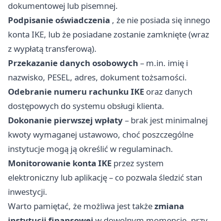
dokumentowej lub pisemnej.
Podpisanie oświadczenia
, że nie posiada się innego
konta IKE, lub że posiadane zostanie zamknięte (wraz
z wypłatą transferową).
Przekazanie danych osobowych
– m.in. imię i
nazwisko, PESEL, adres, dokument tożsamości.
Odebranie numeru rachunku IKE
oraz danych
dostępowych do systemu obsługi klienta.
Dokonanie pierwszej wpłaty
– brak jest minimalnej
kwoty wymaganej ustawowo, choć poszczególne
instytucje mogą ją określić w regulaminach.
Monitorowanie konta IKE
przez system
elektroniczny lub aplikację – co pozwala śledzić stan
inwestycji.
Warto pamiętać, że możliwa jest także
zmiana
instytucji finansowej
w dowolnym momencie, przy