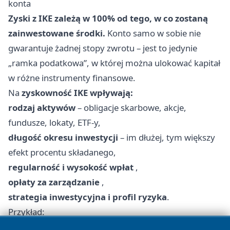
konta
Zyski z IKE zależą w 100% od tego, w co zostaną
zainwestowane środki.
Konto samo w sobie nie
gwarantuje żadnej stopy zwrotu – jest to jedynie
„ramka podatkowa”, w której można ulokować kapitał
w różne instrumenty finansowe.
Na
zyskowność IKE wpływają:
rodzaj aktywów
– obligacje skarbowe, akcje,
fundusze, lokaty, ETF-y,
długość okresu inwestycji
– im dłużej, tym większy
efekt procentu składanego,
regularność i wysokość wpłat
,
opłaty za zarządzanie
,
strategia inwestycyjna i profil ryzyka
.
Przykład:
Przy regularnych wpłatach po
20 000 zł rocznie
przez