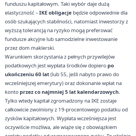
funduszu kapitałowym. Taki wybór daje dużą
elastyczność –
IKE obligacje
będzie odpowiednie dla
osób szukających stabilności, natomiast inwestorzy z
wyższą tolerancją na ryzyko mogą preferować
fundusze akcyjne lub samodzielne inwestowanie
przez dom maklerski.
Warunkiem skorzystania z pełnych przywilejów
podatkowych jest wypłata środków dopiero
po
ukończeniu 60 lat
(lub 55, jeśli nabyto prawo do
wcześniejszej emerytury) oraz dokonanie wpłat na
konto
przez co najmniej 5 lat kalendarzowych
.
Tylko wtedy kapitał zgromadzony na IKE zostaje
całkowicie zwolniony z 19-procentowego podatku od
zysków kapitałowych. Wypłata wcześniejsza jest
oczywiście możliwa, ale wiąże się z obowiązkiem
zapłaty podatku od wypracowanego zysku. To właśnie