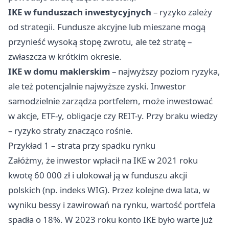
IKE w funduszach inwestycyjnych
– ryzyko zależy
od strategii. Fundusze akcyjne lub mieszane mogą
przynieść wysoką stopę zwrotu, ale też stratę –
zwłaszcza w krótkim okresie.
IKE w domu maklerskim
– najwyższy poziom ryzyka,
ale też potencjalnie najwyższe zyski. Inwestor
samodzielnie zarządza portfelem, może inwestować
w akcje, ETF-y, obligacje czy REIT-y. Przy braku wiedzy
– ryzyko straty znacząco rośnie.
Przykład 1 – strata przy spadku rynku
Załóżmy, że inwestor wpłacił na IKE w 2021 roku
kwotę 60 000 zł i ulokował ją w funduszu akcji
polskich (np. indeks WIG). Przez kolejne dwa lata, w
wyniku bessy i zawirowań na rynku, wartość portfela
spadła o 18%. W 2023 roku konto IKE było warte już