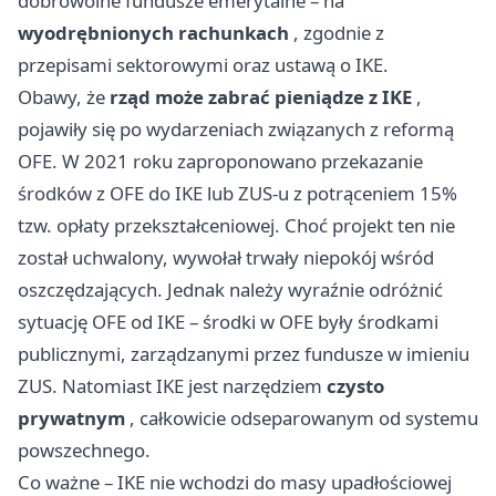
dobrowolne fundusze emerytalne – na
wyodrębnionych rachunkach
, zgodnie z
przepisami sektorowymi oraz ustawą o IKE.
Obawy, że
rząd może zabrać pieniądze z IKE
,
pojawiły się po wydarzeniach związanych z reformą
OFE. W 2021 roku zaproponowano przekazanie
środków z OFE do IKE lub ZUS-u z potrąceniem 15%
tzw. opłaty przekształceniowej. Choć projekt ten nie
został uchwalony, wywołał trwały niepokój wśród
oszczędzających. Jednak należy wyraźnie odróżnić
sytuację OFE od IKE – środki w OFE były środkami
publicznymi, zarządzanymi przez fundusze w imieniu
ZUS. Natomiast IKE jest narzędziem
czysto
prywatnym
, całkowicie odseparowanym od systemu
powszechnego.
Co ważne – IKE nie wchodzi do masy upadłościowej