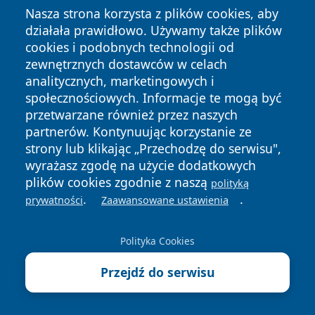
Nasza strona korzysta z plików cookies, aby
15 lat i założeniu średniorocznej stopy zwrotu
5%
,
działała prawidłowo. Używamy także plików
wartość konta może wyglądać następująco:
cookies i podobnych technologii od
Suma wpłat
: 300 000 zł
zewnętrznych dostawców w celach
Zysk kapitałowy
: ~165 000 zł
analitycznych, marketingowych i
Wartość końcowa konta
: ~465 000 zł
społecznościowych. Informacje te mogą być
przetwarzane również przez naszych
Podatek Belki: 0 zł
(jeśli wypłata zgodna z ustawą)
partnerów. Kontynuując korzystanie ze
Efektywny zysk netto
: ~165 000 zł
strony lub klikając „Przechodzę do serwisu",
Dla porównania – gdyby taka sama inwestycja była
wyrażasz zgodę na użycie dodatkowych
realizowana poza IKE, podatek Belki zredukowałby
plików cookies zgodnie z naszą
polityką
.
.
zysk o około
31 350 zł
(czyli 19% z 165 000 zł). To
prywatności
Zaawansowane ustawienia
właśnie ten
efekt podatkowy
stanowi największą
przewagę konta IKE.
Polityka Cookies
Ile kosztuje prowadzenie konta IKE i jakie są ukryte
Przejdź do serwisu
opłaty
Koszt prowadzenia konta IKE
zależy całkowicie od