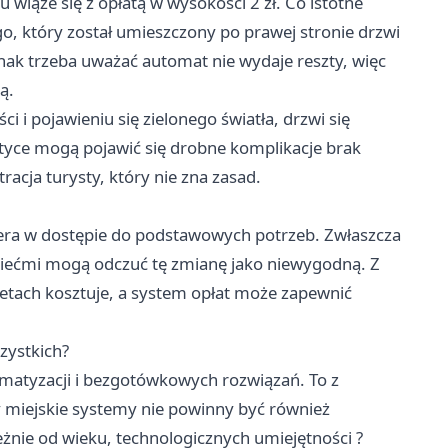
u wiąże się z opłatą w wysokości 2 zł. Co istotne
o, który został umieszczony po prawej stronie drzwi
nak trzeba uważać automat nie wydaje reszty, więc
ą.
 i pojawieniu się zielonego światła, drzwi się
aktyce mogą pojawić się drobne komplikacje brak
racja turysty, który nie zna zasad.
riera w dostępie do podstawowych potrzeb. Zwłaszcza
 dziećmi mogą odczuć tę zmianę jako niewygodną. Z
letach kosztuje, a system opłat może zapewnić
zystkich?
tomatyzacji i bezgotówkowych rozwiązań. To z
 miejskie systemy nie powinny być również
żnie od wieku, technologicznych umiejętności ?