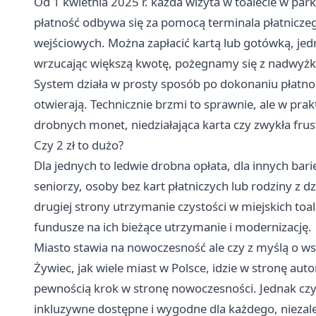
Od 1 kwietnia 2025 r. każda wizyta w toalecie w park
płatność odbywa się za pomocą terminala płatniczeg
wejściowych. Można zapłacić kartą lub gotówką, jed
wrzucając większą kwotę, pożegnamy się z nadwyżk
System działa w prosty sposób po dokonaniu płatności
otwierają. Technicznie brzmi to sprawnie, ale w pr
drobnych monet, niedziałająca karta czy zwykła frust
Czy 2 zł to dużo?
Dla jednych to ledwie drobna opłata, dla innych ba
seniorzy, osoby bez kart płatniczych lub rodziny z
drugiej strony utrzymanie czystości w miejskich toa
fundusze na ich bieżące utrzymanie i modernizację.
Miasto stawia na nowoczesność ale czy z myślą o ws
Żywiec, jak wiele miast w Polsce, idzie w stronę au
pewnością krok w stronę nowoczesności. Jednak czy
inkluzywne dostępne i wygodne dla każdego, niezale