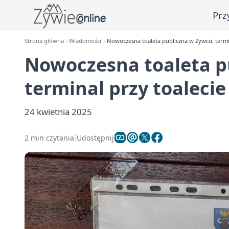
Prz
Strona główna
Wiadomości
Nowoczesna toaleta publiczna w Żywcu: termina
Nowoczesna toaleta p
terminal przy toalecie 
24 kwietnia 2025
2 min czytania
Udostępnij