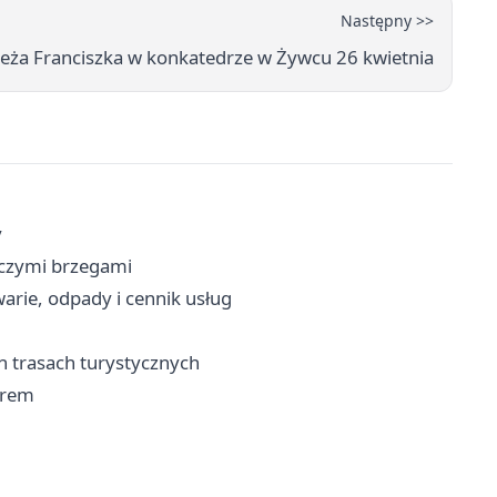
Następny >>
ieża Franciszka w konkatedrze w Żywcu 26 kwietnia
y
iczymi brzegami
arie, odpady i cennik usług
h trasach turystycznych
erem