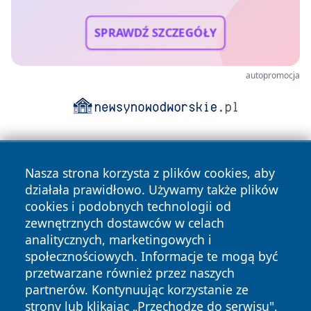
SPRAWDŹ SZCZEGÓŁY
autopromocja
Nasza strona korzysta z plików cookies, aby
działała prawidłowo. Używamy także plików
cookies i podobnych technologii od
zewnętrznych dostawców w celach
Copyright © 2026 zywieconline.pl Wszystkie prawa
analitycznych, marketingowych i
zastrzeżone.
społecznościowych. Informacje te mogą być
przetwarzane również przez naszych
partnerów. Kontynuując korzystanie ze
Polityka
Polityka
News
Autorzy
strony lub klikając „Przechodzę do serwisu",
Prywatności
Cookies