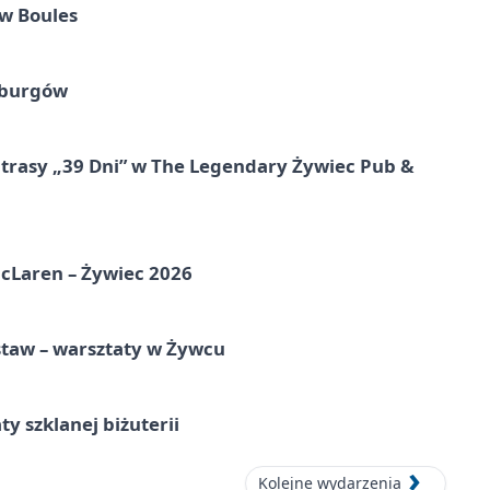
w Boules
sburgów
 trasy „39 Dni” w The Legendary Żywiec Pub &
McLaren – Żywiec 2026
staw – warsztaty w Żywcu
ty szklanej biżuterii
Kolejne wydarzenia