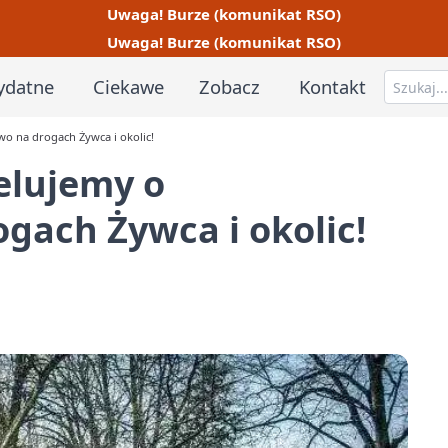
Uwaga! Burze (komunikat RSO)
Uwaga! Burze (komunikat RSO)
ydatne
Ciekawe
Zobacz
Kontakt
wo na drogach Żywca i okolic!
elujemy o
gach Żywca i okolic!