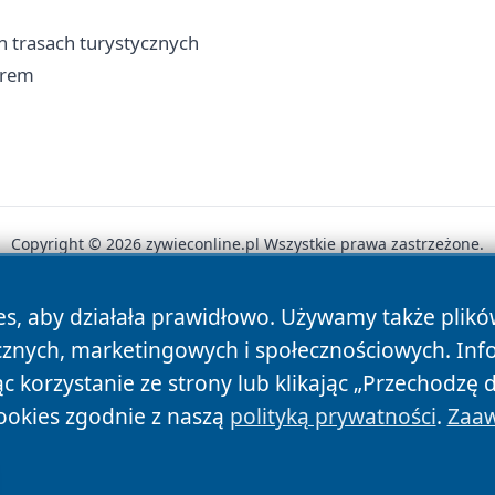
h trasach turystycznych
erem
Copyright © 2026 zywieconline.pl Wszystkie prawa zastrzeżone.
es, aby działała prawidłowo. Używamy także plik
News
Autorzy
Polityka Prywatności
Polityka Cookie
cznych, marketingowych i społecznościowych. Inf
 korzystanie ze strony lub klikając „Przechodzę 
ookies zgodnie z naszą
polityką prywatności
.
Zaaw