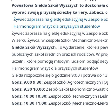
Powiatowa Giełda Szkół Wyższych to doskonała ok
wybrać swoją przyszłą ścieżkę kariery. Zobacz, 
Żywiec zaprasza na giełdę edukacyjną w Zespole S
Harmonogram wizyt dla przyszłych studentów
Żywiec zaprasza na giełdę edukacyjną w Zespole Sz
W sercu Żywca, w Zespole Szkół Mechaniczno-Elektry
Giełda Szkół Wyższych
. To wydarzenie, które z pe
publicznych szkół średnich oraz ich rodziców. W pr
uczelni, które pomogą młodym ludziom podjąć decyzj
Harmonogram wizyt dla przyszłych studentów
Giełda rozpocznie się o godzinie 9:00 i potrwa do
Godz. 9.00 9.30:
Zespół Szkół Agrotechnicznych i O
Godz. 9.30 10.00:
Zespół Szkół Ekonomiczno-Gast
Godz. 10.00 10.30:
Zespół Szkół Technicznych i Leś
Godz. 10.30 11.00:
Zespół Szkół Mechaniczno-Elekt