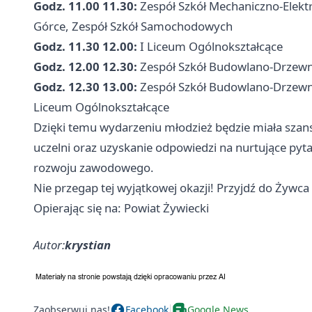
Godz. 11.00 11.30:
Zespół Szkół Mechaniczno-Elekt
Górce, Zespół Szkół Samochodowych
Godz. 11.30 12.00:
I Liceum Ogólnokształcące
Godz. 12.00 12.30:
Zespół Szkół Budowlano-Drzew
Godz. 12.30 13.00:
Zespół Szkół Budowlano-Drzewny
Liceum Ogólnokształcące
Dzięki temu wydarzeniu młodzież będzie miała szans
uczelni oraz uzyskanie odpowiedzi na nurtujące pyt
rozwoju zawodowego.
Nie przegap tej wyjątkowej okazji! Przyjdź do Żywca
Opierając się na: Powiat Żywiecki
Autor:
krystian
Zaobserwuj nas!
Facebook
Google News