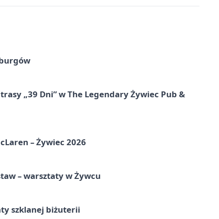
sburgów
 trasy „39 Dni” w The Legendary Żywiec Pub &
McLaren – Żywiec 2026
staw – warsztaty w Żywcu
ty szklanej biżuterii