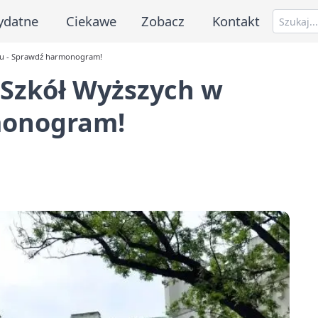
ydatne
Ciekawe
Zobacz
Kontakt
cu - Sprawdź harmonogram!
 Szkół Wyższych w
monogram!