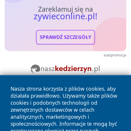
Zareklamuj się na
zywieconline.pl!
SPRAWDŹ SZCZEGÓŁY
autopromocja
Nasza strona korzysta z plików cookies, aby
działała prawidłowo. Używamy także plików
cookies i podobnych technologii od
zewnętrznych dostawców w celach
analitycznych, marketingowych i
Copyright © 2026 zywieconline.pl Wszystkie prawa
społecznościowych. Informacje te mogą być
zastrzeżone.
przetwarzane również przez naszych