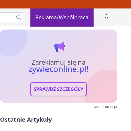
Reklama/Współpraca
Zareklamuj się na
zywieconline.pl!
SPRAWDŹ SZCZEGÓŁY
autopromocja
Ostatnie Artykuły