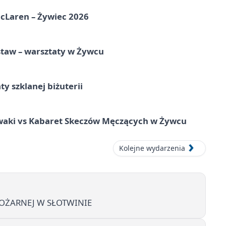
McLaren – Żywiec 2026
staw – warsztaty w Żywcu
ty szklanej biżuterii
waki vs Kabaret Skeczów Męczących w Żywcu
Kolejne wydarzenia
 POŻARNEJ W SŁOTWINIE