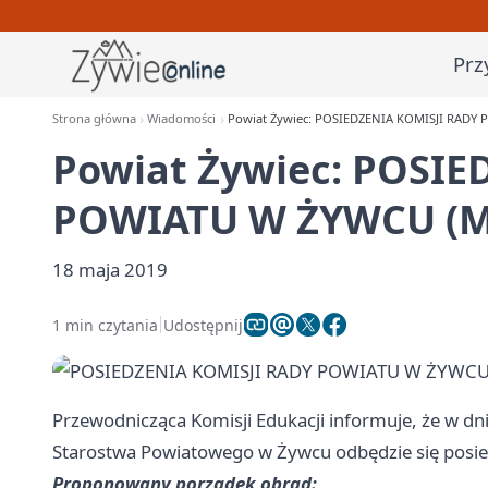
Prz
Strona główna
Wiadomości
Powiat Żywiec: POSIEDZENIA KOMISJI RADY 
Powiat Żywiec: POSIE
POWIATU W ŻYWCU (MA
18 maja 2019
1 min czytania
Udostępnij
Przewodnicząca Komisji Edukacji informuje, że w dn
Starostwa Powiatowego w Żywcu odbędzie się posie
Proponowany porządek obrad: