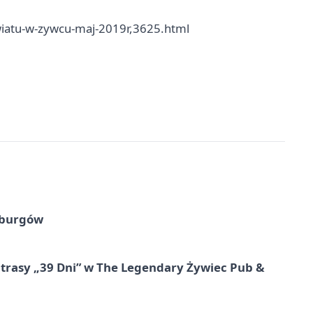
owiatu-w-zywcu-maj-2019r,3625.html
sburgów
 trasy „39 Dni” w The Legendary Żywiec Pub &