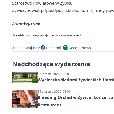
Starostwo Powiatowe w Żywcu,
zywiec.powiat.pl/post/posiedzenia-komisji-rady-p
Autor:
krystian
Zaobserwuj nas!
Facebook
Google News
Nadchodzące wydarzenia
8 sierpnia 2026, 10:00
Wycieczka śladami żywieckich Hab
14 sierpnia 2026, 21:00
Bleeding Orchid w Żywcu: koncert z
Restaurant